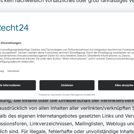
s kein nachweislich vorsätzliches oder grob fahrlässiges Ve
or, Teile der Seiten oder das gesamte Angebot ohne gesond
se oder endgültig einzustellen.
fremde Webseiten („Hyperlinks“), die außerhalb des Verantw
ch in dem Fall in Kraft treten, in dem der Betreiber von den
alle rechtswidriger Inhalte zu verhindern.
ass zum Zeitpunkt der Linksetzung keine illegalen Inhalte a
tung, die Inhalte oder die Urheberschaft der verlinkten/verk
 ausdrücklich von allen Inhalten aller verlinkten/verknüpften
erhalb des eigenen Internetangebotes gesetzten Links und Ve
ussionsforen, Linkverzeichnissen, Mailinglisten, Weblogs u
ich sind. Für illegale, fehlerhafte oder unvollständige Inha