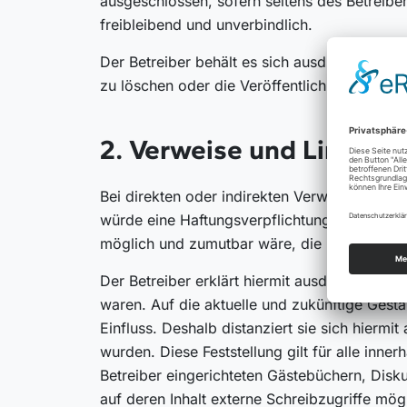
ausgeschlossen, sofern seitens des Betreiber
freibleibend und unverbindlich.
Der Betreiber behält es sich ausdrücklich v
zu löschen oder die Veröffentlichung zeitwei
2. Verweise und Links
Bei direkten oder indirekten Verweisen auf 
würde eine Haftungsverpflichtung ausschließli
möglich und zumutbar wäre, die Nutzung im F
Der Betreiber erklärt hiermit ausdrücklich, d
waren. Auf die aktuelle und zukünftige Gestal
Einfluss. Deshalb distanziert sie sich hiermit
wurden. Diese Feststellung gilt für alle inn
Betreiber eingerichteten Gästebüchern, Disk
auf deren Inhalt externe Schreibzugriffe mögl